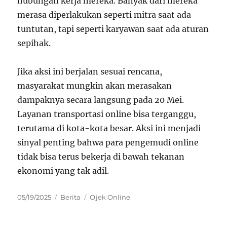
hubungan kerja mereka. Banyak dari mereka
merasa diperlakukan seperti mitra saat ada
tuntutan, tapi seperti karyawan saat ada aturan
sepihak.
Jika aksi ini berjalan sesuai rencana,
masyarakat mungkin akan merasakan
dampaknya secara langsung pada 20 Mei.
Layanan transportasi online bisa terganggu,
terutama di kota-kota besar. Aksi ini menjadi
sinyal penting bahwa para pengemudi online
tidak bisa terus bekerja di bawah tekanan
ekonomi yang tak adil.
Posted
Categories
Tags
05/19/2025
Berita
Ojek Online
on