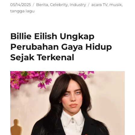
Posted
Categories
Tags
05/14/2025
Berita
,
Celebrity
,
Industry
acara TV
,
musik
,
on
tangga lagu
Billie Eilish Ungkap
Perubahan Gaya Hidup
Sejak Terkenal