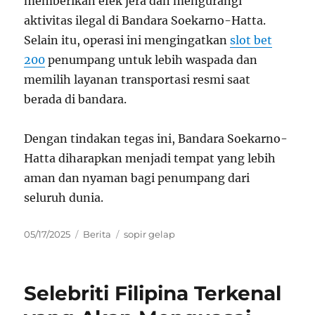
memberikan efek jera dan mengurangi
aktivitas ilegal di Bandara Soekarno-Hatta.
Selain itu, operasi ini mengingatkan
slot bet
200
penumpang untuk lebih waspada dan
memilih layanan transportasi resmi saat
berada di bandara.
Dengan tindakan tegas ini, Bandara Soekarno-
Hatta diharapkan menjadi tempat yang lebih
aman dan nyaman bagi penumpang dari
seluruh dunia.
Posted
Categories
Tags
05/17/2025
Berita
sopir gelap
on
Selebriti Filipina Terkenal