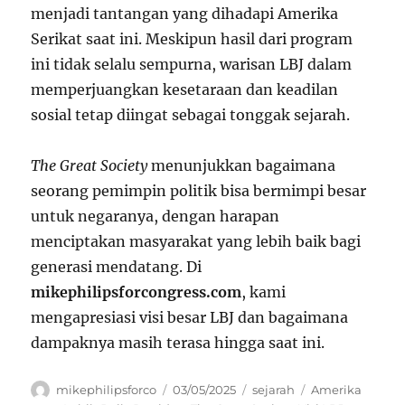
menjadi tantangan yang dihadapi Amerika
Serikat saat ini. Meskipun hasil dari program
ini tidak selalu sempurna, warisan LBJ dalam
memperjuangkan kesetaraan dan keadilan
sosial tetap diingat sebagai tonggak sejarah.
The Great Society
menunjukkan bagaimana
seorang pemimpin politik bisa bermimpi besar
untuk negaranya, dengan harapan
menciptakan masyarakat yang lebih baik bagi
generasi mendatang. Di
mikephilipsforcongress.com
, kami
mengapresiasi visi besar LBJ dan bagaimana
dampaknya masih terasa hingga saat ini.
Author
Posted
Categories
Tags
mikephilipsforco
03/05/2025
sejarah
Amerika