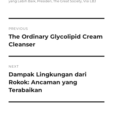
on
yang Lebih Baik
,
Presiden
,
The Great Society
,
Visi LBJ
Navigasi
PREVIOUS
pos
The Ordinary Glycolipid Cream
Previous
post:
Cleanser
NEXT
Dampak Lingkungan dari
Next
post:
Rokok: Ancaman yang
Terabaikan