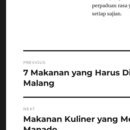
perpaduan rasa 
setiap sajian.
Navigasi
PREVIOUS
pos
7 Makanan yang Harus D
Previous
post:
Malang
NEXT
Makanan Kuliner yang Men
Next
post:
Manado