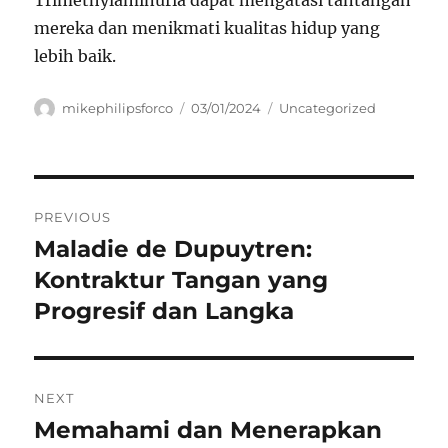
Trimethylaminuria dapat mengatasi tantangan
mereka dan menikmati kualitas hidup yang
lebih baik.
Author
Posted
Categories
mikephilipsforco
03/01/2024
Uncategorized
on
Navigasi
PREVIOUS
pos
Maladie de Dupuytren:
Previous
post:
Kontraktur Tangan yang
Progresif dan Langka
NEXT
Memahami dan Menerapkan
Next