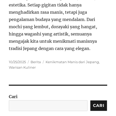
estetika. Setiap gigitan tidak hanya
menghadirkan rasa manis, tetapi juga
pengalaman budaya yang mendalam. Dari
mochi yang lembut, dorayaki yang hangat,
hingga wagashi yang artistik, semuanya
mengajak kita untuk menikmati manisnya
tradisi Jepang dengan cara yang elegan.
Posted
Categories
Tags
10/25/2025
Berita
Kenikmatan Manis dari Jepang
,
on
Warisan Kuliner
Cari
CARI