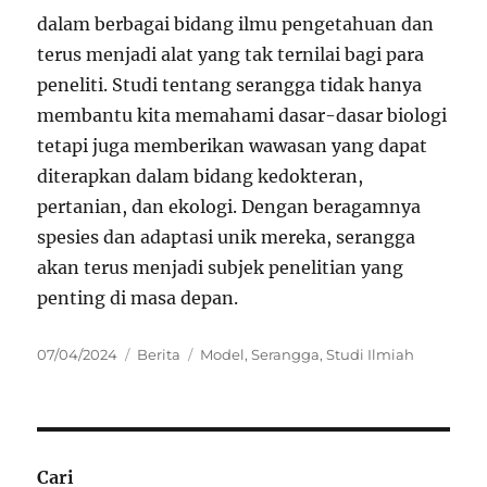
dalam berbagai bidang ilmu pengetahuan dan
terus menjadi alat yang tak ternilai bagi para
peneliti. Studi tentang serangga tidak hanya
membantu kita memahami dasar-dasar biologi
tetapi juga memberikan wawasan yang dapat
diterapkan dalam bidang kedokteran,
pertanian, dan ekologi. Dengan beragamnya
spesies dan adaptasi unik mereka, serangga
akan terus menjadi subjek penelitian yang
penting di masa depan.
Posted
Categories
Tags
07/04/2024
Berita
Model
,
Serangga
,
Studi Ilmiah
on
Cari