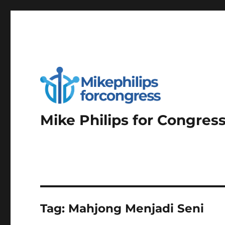
Mike Philips for Congres
Tag:
Mahjong Menjadi Seni