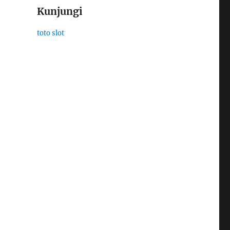
Kunjungi
toto slot