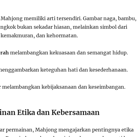
 Mahjong memiliki arti tersendiri. Gambar naga, bambu,
ongkok bukan sekadar hiasan, melainkan simbol dari
 kemakmuran, dan kehormatan.
erah
melambangkan kekuasaan dan semangat hidup.
enggambarkan keteguhan hati dan kesederhanaan.
r
melambangkan kebijaksanaan dan keseimbangan.
inan Etika dan Kebersamaan
dar permainan, Mahjong mengajarkan pentingnya etika