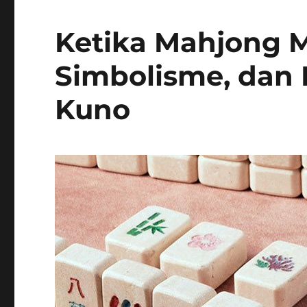
Ketika Mahjong Me
Simbolisme, dan
Kuno