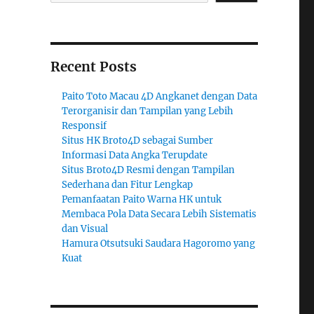
Recent Posts
Paito Toto Macau 4D Angkanet dengan Data
Terorganisir dan Tampilan yang Lebih
Responsif
Situs HK Broto4D sebagai Sumber
Informasi Data Angka Terupdate
Situs Broto4D Resmi dengan Tampilan
Sederhana dan Fitur Lengkap
Pemanfaatan Paito Warna HK untuk
Membaca Pola Data Secara Lebih Sistematis
dan Visual
Hamura Otsutsuki Saudara Hagoromo yang
Kuat