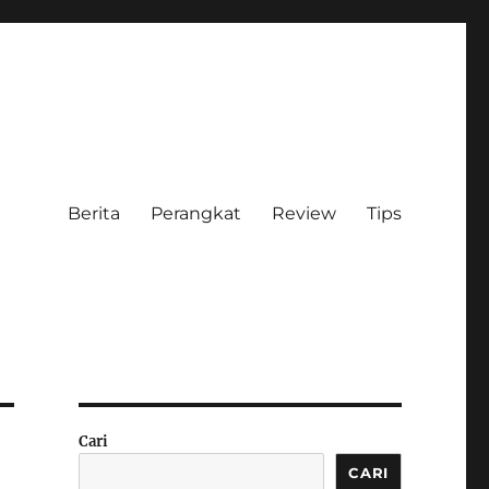
Berita
Perangkat
Review
Tips
Cari
CARI