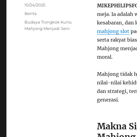
Posted
10/24/2025
MIKEPHILIPSF
on
Categories
Berita
meja. Ia adalah
Tags
Budaya Tiongkok Kuno
,
kesabaran, dan 
Mahjong Menjadi Seni
mahjong slot
pa
serta rakyat bi
Mahjong menjad
moral.
Mahjong tidak h
nilai-nilai keh
dan strategi, te
generasi.
Makna Si