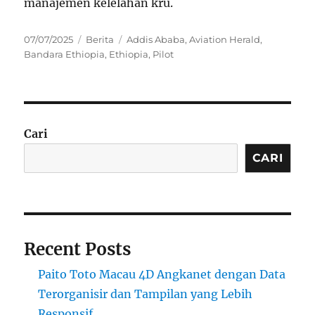
manajemen kelelahan kru.
Posted
Categories
Tags
07/07/2025
Berita
Addis Ababa
,
Aviation Herald
,
on
Bandara Ethiopia
,
Ethiopia
,
Pilot
Cari
CARI
Recent Posts
Paito Toto Macau 4D Angkanet dengan Data
Terorganisir dan Tampilan yang Lebih
Responsif