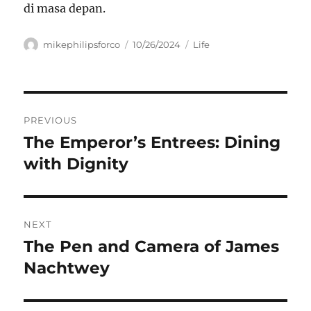
di masa depan.
Author
Posted
Categories
mikephilipsforco
10/26/2024
Life
on
Navigasi
PREVIOUS
pos
The Emperor’s Entrees: Dining
Previous
post:
with Dignity
NEXT
The Pen and Camera of James
Next
post:
Nachtwey