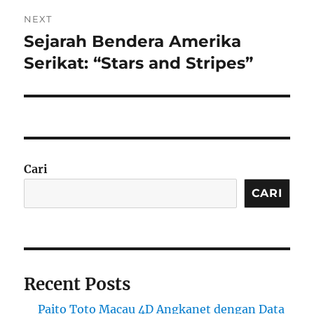
NEXT
Sejarah Bendera Amerika
Next
post:
Serikat: “Stars and Stripes”
Cari
CARI
Recent Posts
Paito Toto Macau 4D Angkanet dengan Data