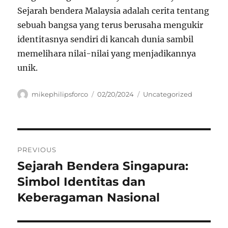
Sejarah bendera Malaysia adalah cerita tentang
sebuah bangsa yang terus berusaha mengukir
identitasnya sendiri di kancah dunia sambil
memelihara nilai-nilai yang menjadikannya
unik.
Author
Posted
Categories
mikephilipsforco
02/20/2024
Uncategorized
on
Navigasi
PREVIOUS
pos
Sejarah Bendera Singapura:
Previous
post:
Simbol Identitas dan
Keberagaman Nasional