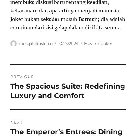
membuka diskusi baru tentang keadilan,
kekacauan, dan apa artinya menjadi manusia.
Joker bukan sekadar musuh Batman; dia adalah
cerminan dari sisi gelap dalam diri kita semua.
Author
Posted
Categories
Tags
mikephilipsforco
10/23/2024
Movie
Joker
on
Navigasi
PREVIOUS
pos
The Spacious Suite: Redefining
Previous
post:
Luxury and Comfort
NEXT
The Emperor’s Entrees: Dining
Next