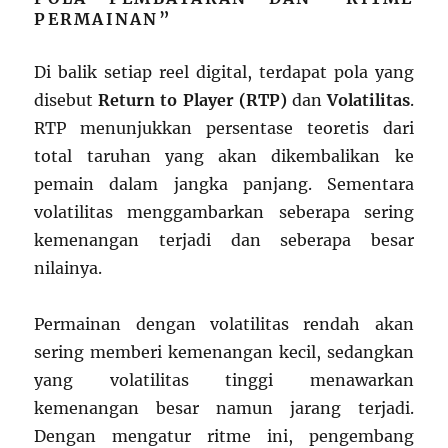
PERMAINAN”
Di balik setiap reel digital, terdapat pola yang
disebut
Return to Player (RTP)
dan
Volatilitas
.
RTP menunjukkan persentase teoretis dari
total taruhan yang akan dikembalikan ke
pemain dalam jangka panjang. Sementara
volatilitas menggambarkan seberapa sering
kemenangan terjadi dan seberapa besar
nilainya.
Permainan dengan volatilitas rendah akan
sering memberi kemenangan kecil, sedangkan
yang volatilitas tinggi menawarkan
kemenangan besar namun jarang terjadi.
Dengan mengatur ritme ini, pengembang