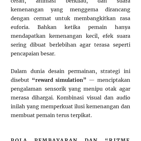
cerah, animasi berkilau, dan suara
kemenangan yang menggema dirancang
dengan cermat untuk membangkitkan rasa
euforia. Bahkan ketika pemain hanya
mendapatkan kemenangan kecil, efek suara
sering dibuat berlebihan agar terasa seperti
pencapaian besar.
Dalam dunia desain permainan, strategi ini
disebut
“reward simulation”
— menciptakan
pengalaman sensorik yang menipu otak agar
merasa dihargai. Kombinasi visual dan audio
inilah yang memperkuat ilusi kemenangan dan
membuat pemain terus terpikat.
POLA PEMBAYARAN DAN “RITME