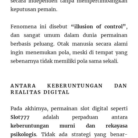
secara independen tanpa mempertimbangkan
keputusan pemain.
Fenomena ini disebut
“illusion of control”
,
dan sangat umum dalam dunia permainan
berbasis peluang. Otak manusia secara alami
ingin menemukan pola, meski di tempat yang
sebenarnya tidak memiliki pola sama sekali.
ANTARA KEBERUNTUNGAN DAN
REALITAS DIGITAL
Pada akhirnya, permainan slot digital seperti
Slot777
adalah perpaduan antara
keberuntungan murni dan rekayasa
psikologis
. Tidak ada strategi yang benar-