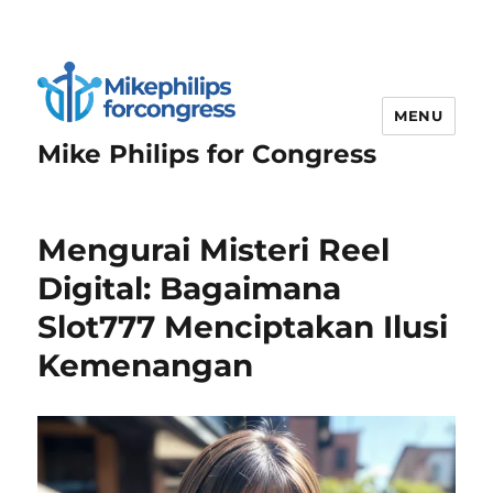
MENU
Mike Philips for Congress
Mengurai Misteri Reel
Digital: Bagaimana
Slot777 Menciptakan Ilusi
Kemenangan