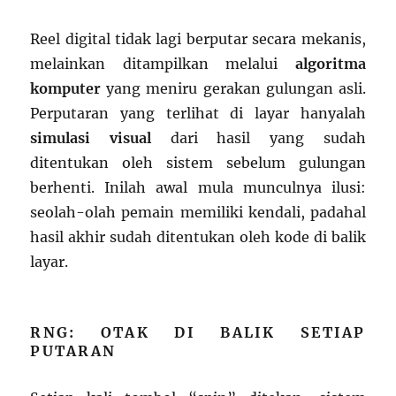
Reel digital tidak lagi berputar secara mekanis,
melainkan ditampilkan melalui
algoritma
komputer
yang meniru gerakan gulungan asli.
Perputaran yang terlihat di layar hanyalah
simulasi visual
dari hasil yang sudah
ditentukan oleh sistem sebelum gulungan
berhenti. Inilah awal mula munculnya ilusi:
seolah-olah pemain memiliki kendali, padahal
hasil akhir sudah ditentukan oleh kode di balik
layar.
RNG: OTAK DI BALIK SETIAP
PUTARAN