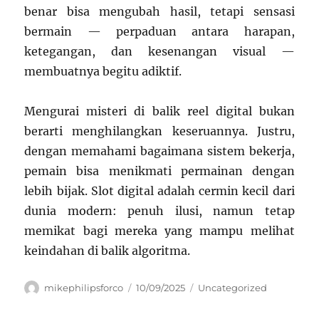
benar bisa mengubah hasil, tetapi sensasi
bermain — perpaduan antara harapan,
ketegangan, dan kesenangan visual —
membuatnya begitu adiktif.
Mengurai misteri di balik reel digital bukan
berarti menghilangkan keseruannya. Justru,
dengan memahami bagaimana sistem bekerja,
pemain bisa menikmati permainan dengan
lebih bijak. Slot digital adalah cermin kecil dari
dunia modern: penuh ilusi, namun tetap
memikat bagi mereka yang mampu melihat
keindahan di balik algoritma.
Author
Posted
Categories
mikephilipsforco
10/09/2025
Uncategorized
on