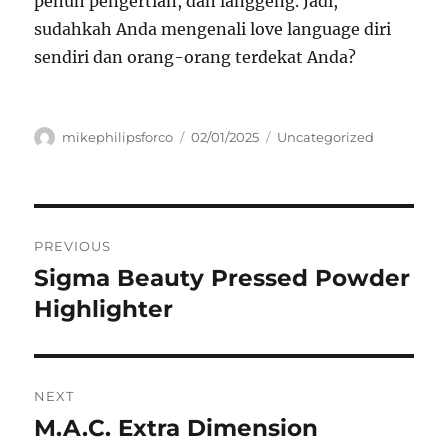
penuh pengertian, dan langgeng. Jadi,
sudahkah Anda mengenali love language diri
sendiri dan orang-orang terdekat Anda?
Author
Posted
Categories
mikephilipsforco
02/01/2025
Uncategorized
on
Navigasi
PREVIOUS
pos
Sigma Beauty Pressed Powder
Previous
post:
Highlighter
NEXT
M.A.C. Extra Dimension
Next