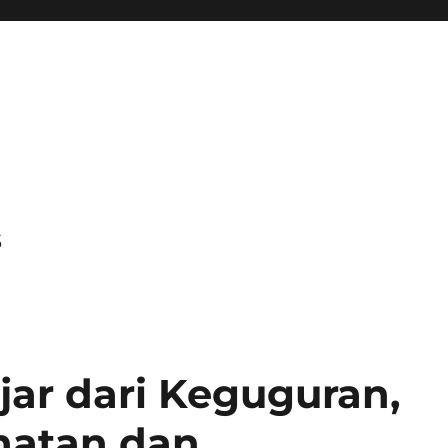
s
ajar dari Keguguran,
hatan dan