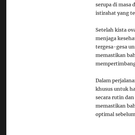
serupa di masa 
istirahat yang t
Setelah kista ov
menjaga kesehata
tergesa-gesa un
memastikan bah
mempertimbangk
Dalam perjalana
khusus untuk ham
secara rutin da
memastikan bahw
optimal sebelu