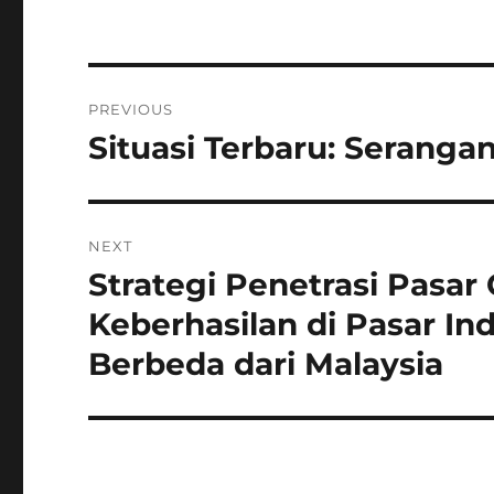
Navigasi
PREVIOUS
pos
Situasi Terbaru: Serangan
Previous
post:
NEXT
Strategi Penetrasi Pasa
Next
post:
Keberhasilan di Pasar I
Berbeda dari Malaysia