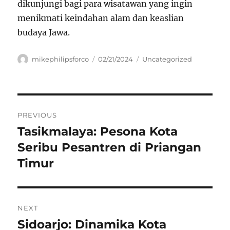
dikunjungi bagi para wisatawan yang ingin
menikmati keindahan alam dan keaslian
budaya Jawa.
Author
Posted
Categories
mikephilipsforco
02/21/2024
Uncategorized
on
Navigasi
PREVIOUS
pos
Tasikmalaya: Pesona Kota
Previous
post:
Seribu Pesantren di Priangan
Timur
NEXT
Sidoarjo: Dinamika Kota
Next