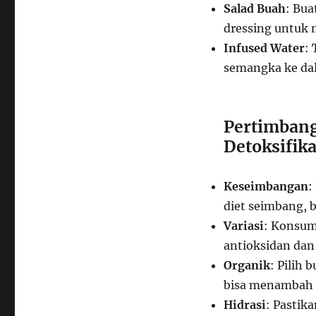
Salad Buah
: Bua
dressing untuk 
Infused Water
:
semangka ke dal
Pertimbang
Detoksifik
Keseimbangan
:
diet seimbang, 
Variasi
: Konsum
antioksidan dan 
Organik
: Pilih
bisa menambah b
Hidrasi
: Pastik