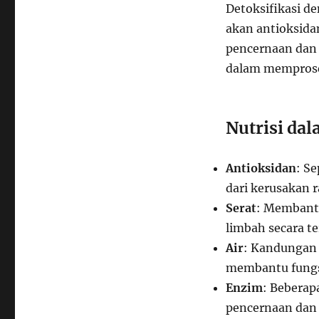
Detoksifikasi d
akan antioksida
pencernaan dan 
dalam memprose
Nutrisi da
Antioksidan
: S
dari kerusakan r
Serat
: Membantu
limbah secara te
Air
: Kandungan 
membantu fungsi
Enzim
: Bebera
pencernaan dan