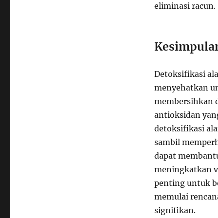
eliminasi racun.
Kesimpula
Detoksifikasi a
menyehatkan u
membersihkan di
antioksidan ya
detoksifikasi a
sambil memperha
dapat membantu
meningkatkan vi
penting untuk b
memulai rencana
signifikan.