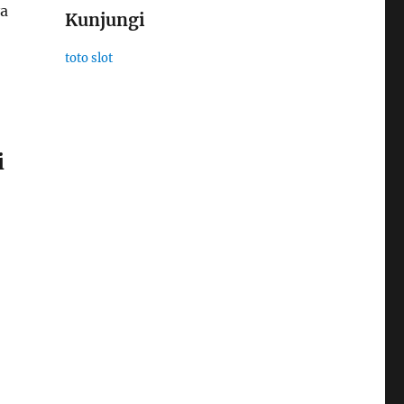
ya
Kunjungi
toto slot
i