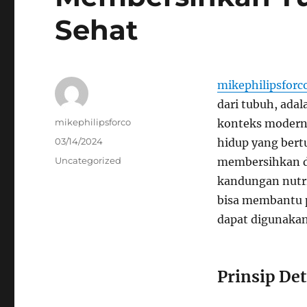
Sehat
mikephilipsforc
dari tubuh, ada
Author
mikephilipsforco
konteks modern,
Posted
03/14/2024
hidup yang ber
on
Categories
Uncategorized
membersihkan d
kandungan nutris
bisa membantu p
dapat digunakan
Prinsip De