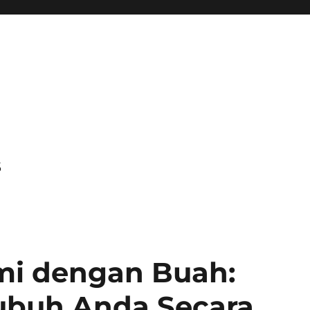
s
ami dengan Buah:
buh Anda Secara