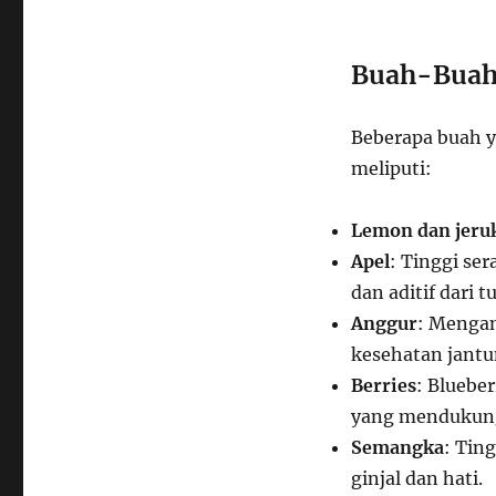
Buah-Buah
Beberapa buah 
meliputi:
Lemon dan jeruk
Apel
: Tinggi se
dan aditif dari t
Anggur
: Mengan
kesehatan jantu
Berries
: Bluebe
yang mendukung 
Semangka
: Tin
ginjal dan hati.