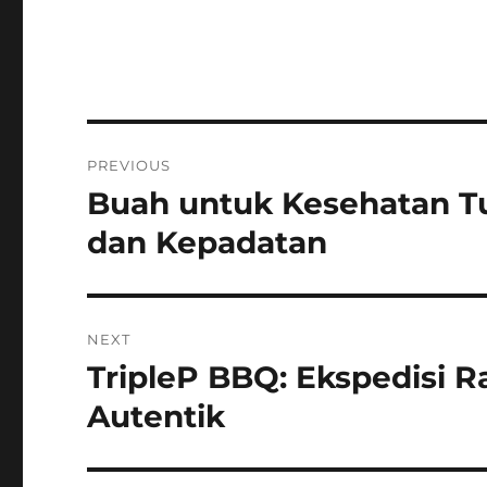
Navigasi
PREVIOUS
pos
Buah untuk Kesehatan T
Previous
post:
dan Kepadatan
NEXT
TripleP BBQ: Ekspedisi R
Next
post:
Autentik