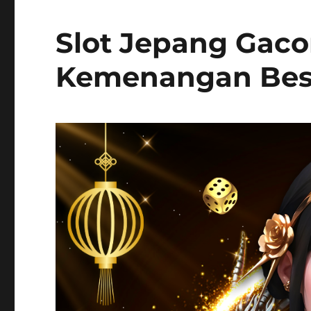
Slot Jepang Gacor
Kemenangan Bes