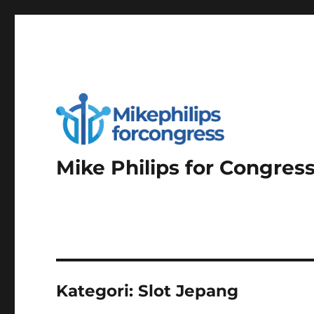
Mike Philips for Congres
Kategori:
Slot Jepang