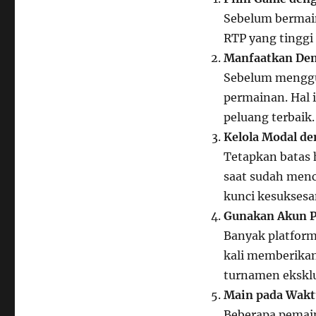
Sebelum bermain
RTP yang tinggi
Manfaatkan Dem
Sebelum menggu
permainan. Hal
peluang terbaik.
Kelola Modal de
Tetapkan batas 
saat sudah menc
kunci kesuksesa
Gunakan Akun 
Banyak platfo
kali memberikan
turnamen eksklu
Main pada Wakt
Beberapa pemain