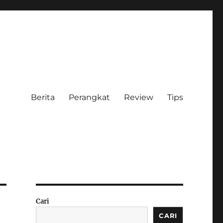
Berita
Perangkat
Review
Tips
Cari
CARI