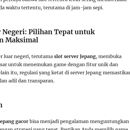
 waktu tertentu, terutama di jam-jam sepi.
 Negeri: Pilihan Tepat untuk
n Maksimal
r luar negeri, terutama
slot server Jepang
, membuka
esar untuk menemukan game dengan fitur unik dan
elain itu, regulasi yang ketat di server Jepang memastika
an adil dan transparan.
n
 Jepang gacor
bisa menjadi pengalaman menguntungkan
dengan strategi yang tepat. Pastikan Anda memilih game