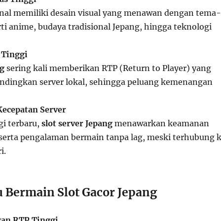
enal memiliki desain visual yang menawan dengan tema-
ti anime, budaya tradisional Jepang, hingga teknologi
 Tinggi
ng
sering kali memberikan RTP (Return to Player) yang
bandingkan server lokal, sehingga peluang kemenangan
ecepatan Server
i terbaru,
slot server Jepang
menawarkan keamanan
 serta pengalaman bermain tanpa lag, meski terhubung 
i.
tu Bermain Slot Gacor Jepang
gan RTP Tinggi