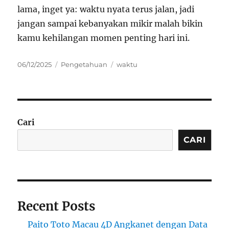
lama, inget ya: waktu nyata terus jalan, jadi
jangan sampai kebanyakan mikir malah bikin
kamu kehilangan momen penting hari ini.
Posted
Categories
Tags
06/12/2025
Pengetahuan
waktu
on
Cari
CARI
Recent Posts
Paito Toto Macau 4D Angkanet dengan Data