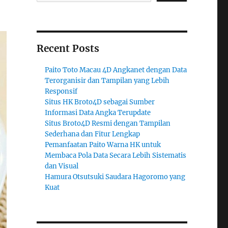
Recent Posts
Paito Toto Macau 4D Angkanet dengan Data
Terorganisir dan Tampilan yang Lebih
Responsif
Situs HK Broto4D sebagai Sumber
Informasi Data Angka Terupdate
Situs Broto4D Resmi dengan Tampilan
Sederhana dan Fitur Lengkap
Pemanfaatan Paito Warna HK untuk
Membaca Pola Data Secara Lebih Sistematis
dan Visual
Hamura Otsutsuki Saudara Hagoromo yang
Kuat