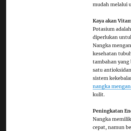
mudah melalui u
Kaya akan Vita
Potasium adalah
diperlukan untu
Nangka mengand
kesehatan tubuh
tambahan yang be
satu antioksida
sistem kekebala
nangka mengand
kulit.
Peningkatan En
Nangka memilik
cepat, namun b