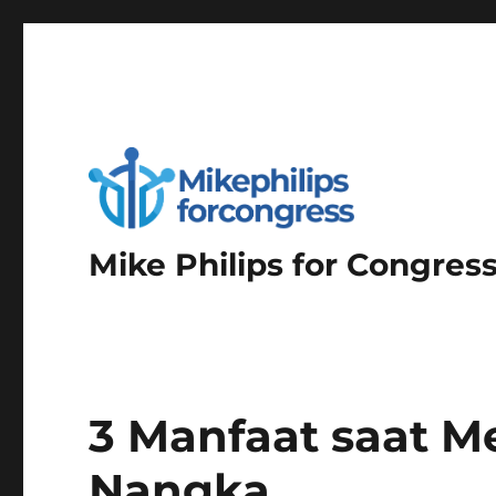
Mike Philips for Congres
3 Manfaat saat 
Nangka