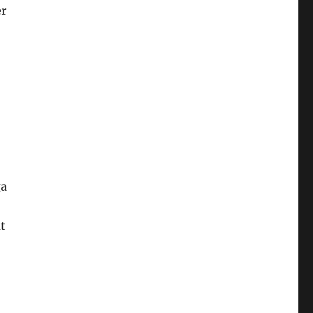
er
ga
at