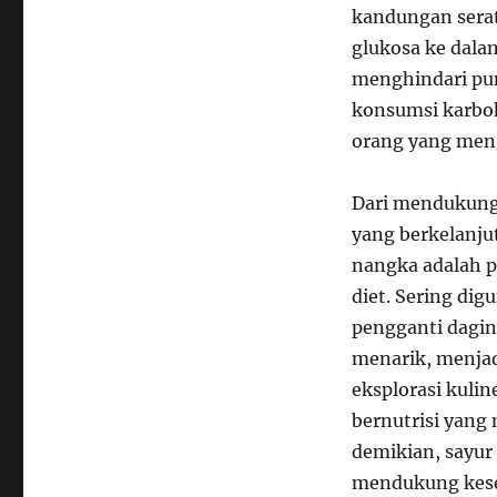
kandungan sera
glukosa ke dala
menghindari pun
konsumsi karboh
orang yang menge
Dari mendukung
yang berkelanju
nangka adalah p
diet. Sering di
pengganti dagin
menarik, menjad
eksplorasi kuli
bernutrisi yang
demikian, sayur
mendukung kese