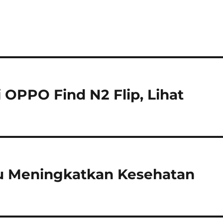
OPPO Find N2 Flip, Lihat
u Meningkatkan Kesehatan