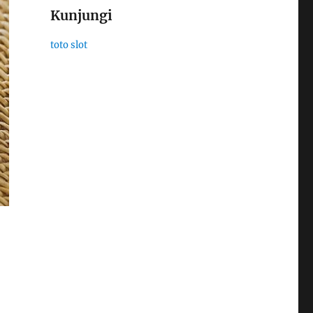
Kunjungi
toto slot