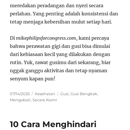
meredakan peradangan dan nyeri secara
perlahan. Yang penting adalah konsistensi dan
tetap menjaga kebersihan mulut setiap hari.
Di
mikephilipsforcongress.com
, kami percaya
bahwa perawatan gigi dan gusi bisa dimulai
dari kebiasaan kecil yang dilakukan dengan
rutin. Yuk, rawat gusimu dari sekarang, biar
nggak ganggu aktivitas dan tetap nyaman
senyum kapan pun!
Posted
Categories
Tags
07/14/2025
Kesehatan
Gusi
,
Gusi Bengkak
,
on
Mengobati
,
Secara Alami
10 Cara Menghindari